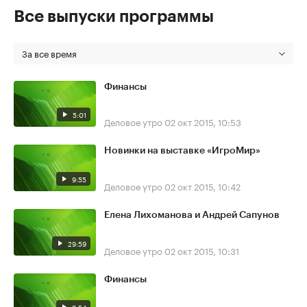
Все выпуски программы
За все время
Финансы
5:01
Деловое утро
02 окт 2015, 10:53
Новинки на выставке «ИгроМир»
9:55
Деловое утро
02 окт 2015, 10:42
Елена Лихоманова и Андрей Сапунов
29:59
Деловое утро
02 окт 2015, 10:31
Финансы