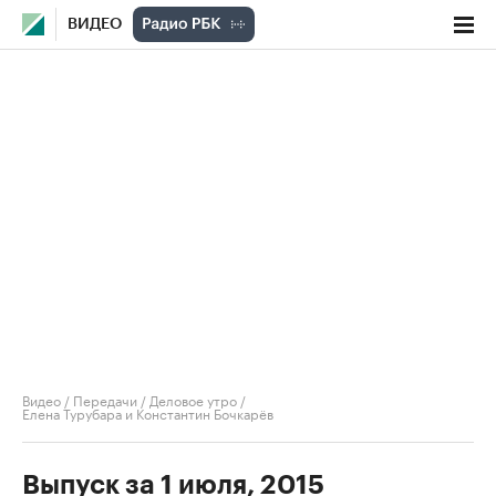
ВИДЕО
Видео
/
Передачи
/
Деловое утро
/
Елена Турубара и Константин Бочкарёв
Выпуск за 1 июля, 2015