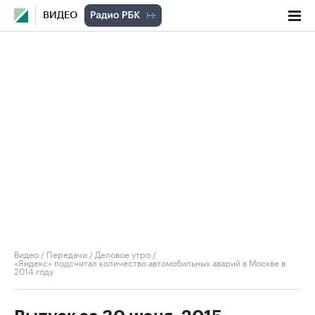
ВИДЕО
Видео
/
Передачи
/
Деловое утро
/
«Яндекс» подсчитал количество автомобильных аварий в Москве в
2014 году