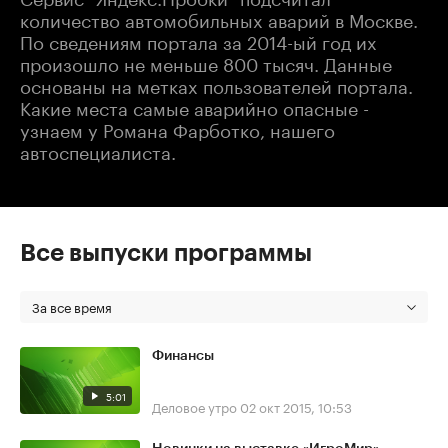
количество автомобильных аварий в Москве.
По сведениям портала за 2014-ый год их
произошло не меньше 800 тысяч. Данные
основаны на метках пользователей портала.
Какие места самые аварийно опасные -
узнаем у Романа Фарботко, нашего
автоспециалиста.
Все выпуски программы
За все время
Финансы
5:01
Деловое утро
02 окт 2015, 10:53