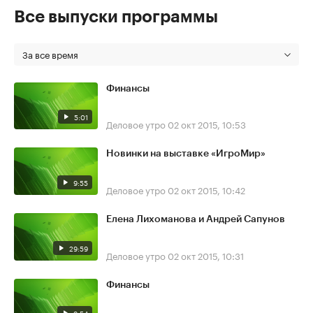
Все выпуски программы
За все время
Финансы
5:01
Деловое утро
02 окт 2015, 10:53
Новинки на выставке «ИгроМир»
9:55
Деловое утро
02 окт 2015, 10:42
Елена Лихоманова и Андрей Сапунов
29:59
Деловое утро
02 окт 2015, 10:31
Финансы