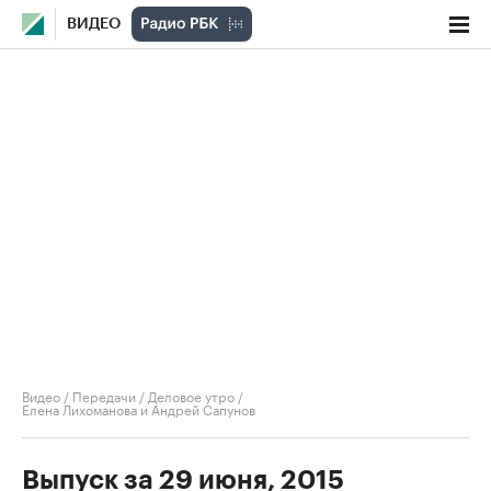
ВИДЕО
Видео
/
Передачи
/
Деловое утро
/
Елена Лихоманова и Андрей Сапунов
Выпуск за 29 июня, 2015