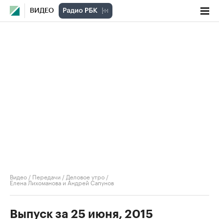
ВИДЕО
Видео
/
Передачи
/
Деловое утро
/
Елена Лихоманова и Андрей Сапунов
Выпуск за 25 июня, 2015