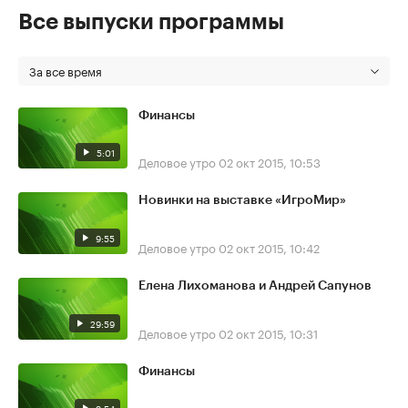
Все выпуски программы
За все время
Финансы
5:01
Деловое утро
02 окт 2015, 10:53
Новинки на выставке «ИгроМир»
9:55
Деловое утро
02 окт 2015, 10:42
Елена Лихоманова и Андрей Сапунов
29:59
Деловое утро
02 окт 2015, 10:31
Финансы