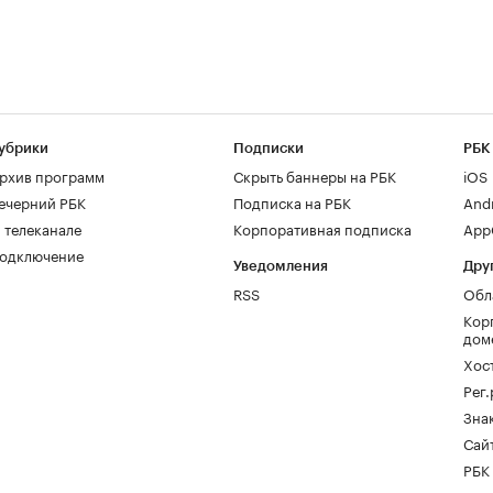
убрики
Подписки
РБК
рхив программ
Скрыть баннеры на РБК
iOS
ечерний РБК
Подписка на РБК
And
 телеканале
Корпоративная подписка
AppG
одключение
Уведомления
Дру
RSS
Обл
Кор
дом
Хос
Рег
Зна
Сайт
РБК