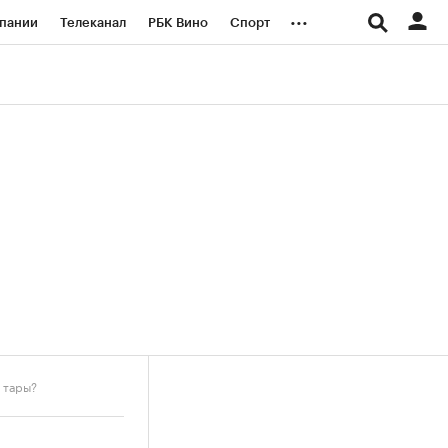
...
пании
Телеканал
РБК Вино
Спорт
ые проекты
Город
Стиль
Крипто
Спецпроекты СПб
логии и медиа
Финансы
 тары?