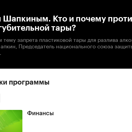
:00
/
00:00
 Шапкиным. Кто и почему прот
губительной тары?
тему запрета пластиковой тары для разлива алког
Шапкин, Председатель национального союза защит
.
ски программы
Финансы