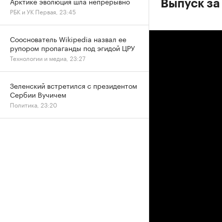
Арктике эволюция шла непрерывно
Выпуск за
РБК и УК Первая, 23:45
Сооснователь Wikipedia назвал ее
рупором пропаганды под эгидой ЦРУ
Технологии и медиа, 23:27
Зеленский встретился с президентом
Сербии Вучичем
Политика, 23:20