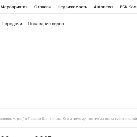
Мероприятия
Отрасли
Недвижимость
Autonews
РБК Ком
ние
РБК Курсы
РБК Life
Тренды
Визионеры
Национальн
Передачи
Последние видео
б
Исследования
Кредитные рейтинги
Франшизы
Газета
роверка контрагентов
Политика
Экономика
Бизнес
Техно
еловое утро
/
с Павлом Шапкиным. Кто и почему против запрета губительной