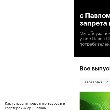
00
с Павлом
запрета 
Мы обсуждаем 
у нас Павел 
потребителей
Все выпу
За все время
Как устроены приватные террасы в
квартирах «Серии плюс»