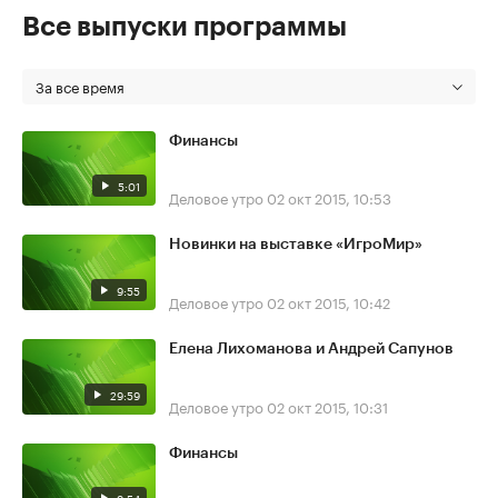
Все выпуски программы
За все время
Финансы
5:01
Деловое утро
02 окт 2015, 10:53
Новинки на выставке «ИгроМир»
9:55
Деловое утро
02 окт 2015, 10:42
Елена Лихоманова и Андрей Сапунов
29:59
Деловое утро
02 окт 2015, 10:31
Финансы