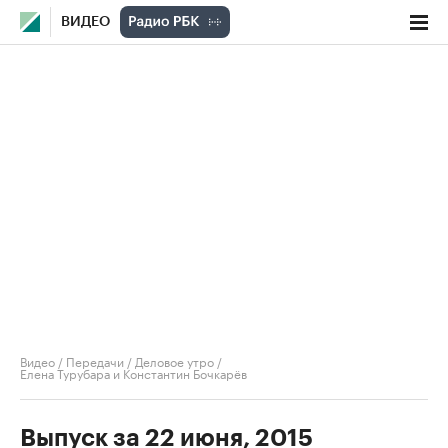
ВИДЕО
Видео
/
Передачи
/
Деловое утро
/
Елена Турубара и Константин Бочкарёв
Выпуск за 22 июня, 2015