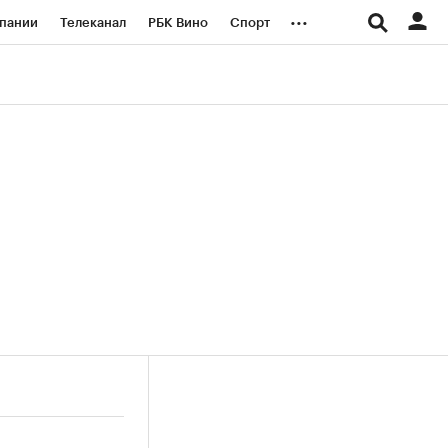
...
пании
Телеканал
РБК Вино
Спорт
ые проекты
Город
Стиль
Крипто
Спецпроекты СПб
логии и медиа
Финансы