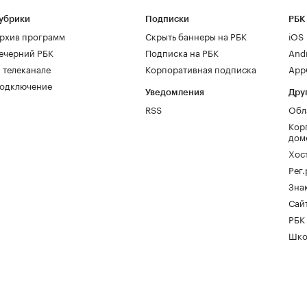
убрики
Подписки
РБК
рхив программ
Скрыть баннеры на РБК
iOS
ечерний РБК
Подписка на РБК
And
 телеканале
Корпоративная подписка
AppG
одключение
Уведомления
Дру
RSS
Обл
Кор
дом
Хос
Рег
Зна
Сайт
РБК
Шко