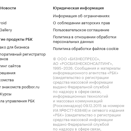
 Новости
Юридическая информация
Информация об ограничениях
roid
О соблюдении авторских прав
allery
Пользовательское соглашение
Политика в отношении обработки
гие продукты РБК
персональных данных
ако для бизнеса
Политика обработки файлов cookie
поративный регистратор
енов
© ООО «БИЗНЕСПРЕСС»,
АО «РОСБИЗНЕСКОНСАЛТИНГ»,
тинг сайтов
1995–2026
. Сообщения и материалы
.решения
информационного агентства «РБК»
(свидетельство о регистрации
комства
средства массовой информации
 знакомств podbor.ru
выдано Федеральной службой
по надзору в сфере связи,
 Курсы
информационных технологий
ла управления РБК
и массовых коммуникаций
(Роскомнадзор) 09.12.2015 за номером
ИА №ФС77-63848) и сетевого издания
«РБК» (свидетельство о регистрации
средства массовой информации
выдано Федеральной службой
по надзору в сфере связи,