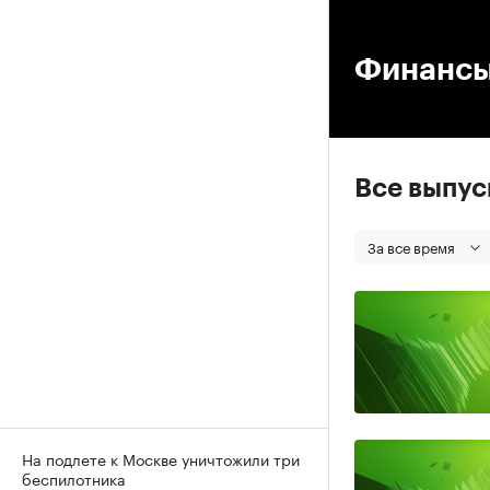
00
Финанс
Все выпу
За все время
На подлете к Москве уничтожили три
беспилотника