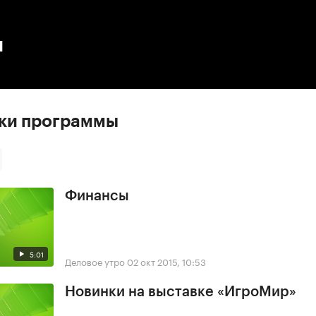
:00
/
00:00
ы
ски программы
Финансы
5:01
Деловое утро
02 окт 2015, 10:53
Новинки на выставке «ИгроМир»