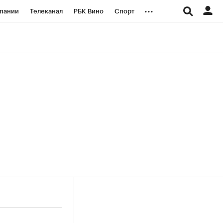
...
пании
Телеканал
РБК Вино
Спорт
ые проекты
Город
Стиль
Крипто
Спецпроекты СПб
логии и медиа
Финансы