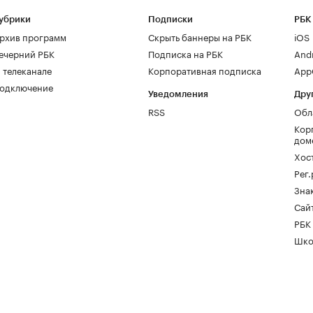
убрики
Подписки
РБК
рхив программ
Скрыть баннеры на РБК
iOS
ечерний РБК
Подписка на РБК
And
 телеканале
Корпоративная подписка
AppG
одключение
Уведомления
Дру
RSS
Обл
Кор
дом
Хос
Рег
Зна
Сайт
РБК
Шко