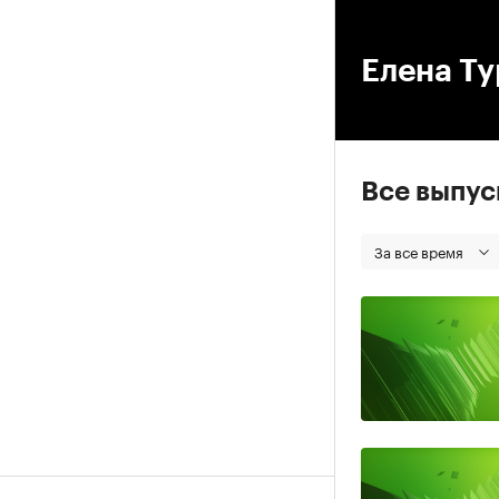
00
Елена Ту
Все выпу
За все время