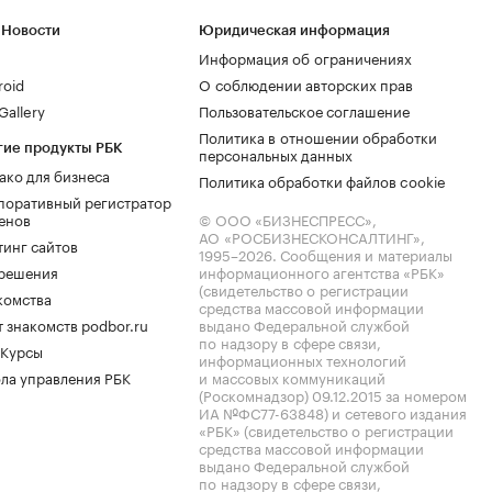
 Новости
Юридическая информация
Информация об ограничениях
roid
О соблюдении авторских прав
allery
Пользовательское соглашение
Политика в отношении обработки
гие продукты РБК
персональных данных
ако для бизнеса
Политика обработки файлов cookie
поративный регистратор
енов
© ООО «БИЗНЕСПРЕСС»,
АО «РОСБИЗНЕСКОНСАЛТИНГ»,
тинг сайтов
1995–2026
. Сообщения и материалы
.решения
информационного агентства «РБК»
(свидетельство о регистрации
комства
средства массовой информации
 знакомств podbor.ru
выдано Федеральной службой
по надзору в сфере связи,
 Курсы
информационных технологий
ла управления РБК
и массовых коммуникаций
(Роскомнадзор) 09.12.2015 за номером
ИА №ФС77-63848) и сетевого издания
«РБК» (свидетельство о регистрации
средства массовой информации
выдано Федеральной службой
по надзору в сфере связи,