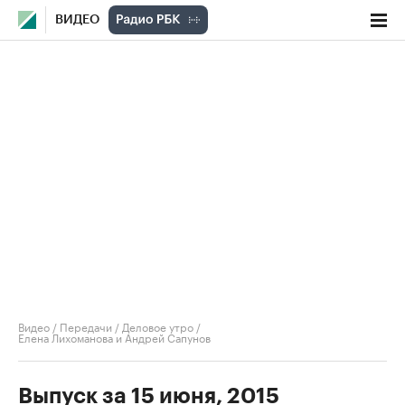
ВИДЕО
Видео
/
Передачи
/
Деловое утро
/
Елена Лихоманова и Андрей Сапунов
Выпуск за 15 июня, 2015