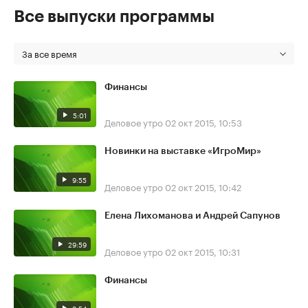
Все выпуски программы
За все время
Финансы
5:01
Деловое утро
02 окт 2015, 10:53
Новинки на выставке «ИгроМир»
9:55
Деловое утро
02 окт 2015, 10:42
Елена Лихоманова и Андрей Сапунов
29:59
Деловое утро
02 окт 2015, 10:31
Финансы