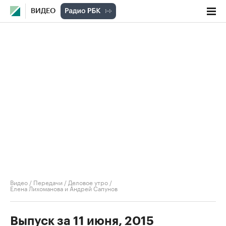
ВИДЕО
Видео
/
Передачи
/
Деловое утро
/
Елена Лихоманова и Андрей Сапунов
Выпуск за 11 июня, 2015