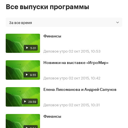
Все выпуски программы
За все время
Финансы
5:01
Деловое утро
02 окт 2015, 10:53
Новинки на выставке «ИгроМир»
9:55
Деловое утро
02 окт 2015, 10:42
Елена Лихоманова и Андрей Сапунов
29:59
Деловое утро
02 окт 2015, 10:31
Финансы