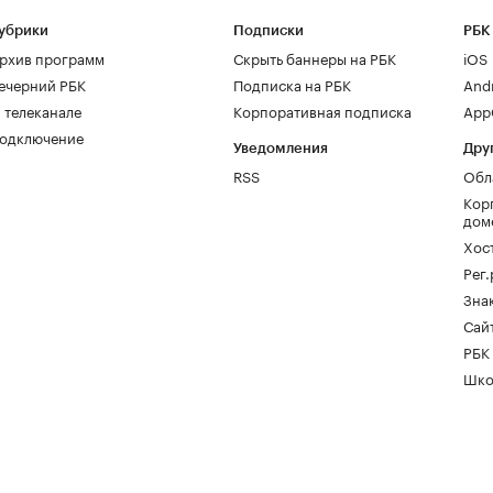
убрики
Подписки
РБК
рхив программ
Скрыть баннеры на РБК
iOS
ечерний РБК
Подписка на РБК
And
 телеканале
Корпоративная подписка
AppG
одключение
Уведомления
Дру
RSS
Обл
Кор
дом
Хос
Рег
Зна
Сайт
РБК
Шко