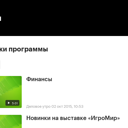
:00
/
00:00
ы
ски программы
Финансы
5:01
Деловое утро
02 окт 2015, 10:53
Новинки на выставке «ИгроМир»