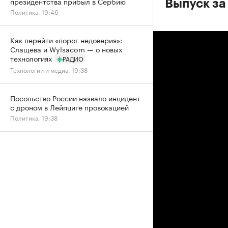
президентства прибыл в Сербию
Выпуск за
Политика, 19:46
Как перейти «порог недоверия»:
Слащева и Wylsacom — о новых
технологиях
РАДИО
Технологии и медиа, 19:38
Посольство России назвало инцидент
с дроном в Лейпциге провокацией
Политика, 19:38