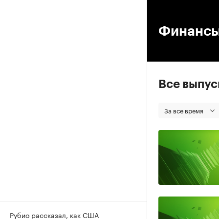
00
Финанс
Все выпу
За все время
Рубио рассказал, как США