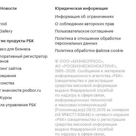
 Новости
Юридическая информация
Информация об ограничениях
roid
О соблюдении авторских прав
allery
Пользовательское соглашение
Политика в отношении обработки
гие продукты РБК
персональных данных
ако для бизнеса
Политика обработки файлов cookie
поративный регистратор
енов
© ООО «БИЗНЕСПРЕСС»,
АО «РОСБИЗНЕСКОНСАЛТИНГ»,
тинг сайтов
1995–2026
. Сообщения и материалы
.решения
информационного агентства «РБК»
(свидетельство о регистрации
комства
средства массовой информации
 знакомств podbor.ru
выдано Федеральной службой
по надзору в сфере связи,
 Курсы
информационных технологий
ла управления РБК
и массовых коммуникаций
(Роскомнадзор) 09.12.2015 за номером
ИА №ФС77-63848) и сетевого издания
«РБК» (свидетельство о регистрации
средства массовой информации
выдано Федеральной службой
по надзору в сфере связи,