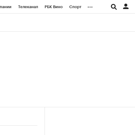
...
пании
Телеканал
РБК Вино
Спорт
ые проекты
Город
Стиль
Крипто
Спецпроекты СПб
логии и медиа
Финансы