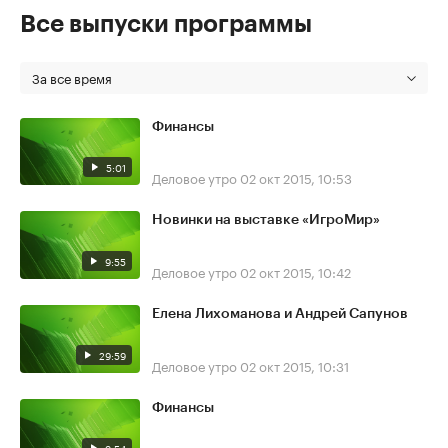
Все выпуски программы
За все время
Финансы
5:01
Деловое утро
02 окт 2015, 10:53
Новинки на выставке «ИгроМир»
9:55
Деловое утро
02 окт 2015, 10:42
Елена Лихоманова и Андрей Сапунов
29:59
Деловое утро
02 окт 2015, 10:31
Финансы