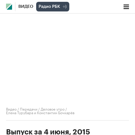
ВИДЕО
Видео
/
Передачи
/
Деловое утро
/
Елена Турубара и Константин Бочкарёв
Выпуск за 4 июня, 2015