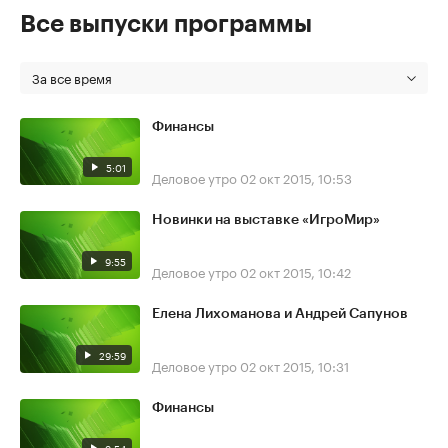
Все выпуски программы
За все время
Финансы
5:01
Деловое утро
02 окт 2015, 10:53
Новинки на выставке «ИгроМир»
9:55
Деловое утро
02 окт 2015, 10:42
Елена Лихоманова и Андрей Сапунов
29:59
Деловое утро
02 окт 2015, 10:31
Финансы