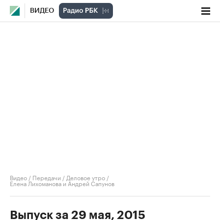
ВИДЕО
Видео
/
Передачи
/
Деловое утро
/
Елена Лихоманова и Андрей Сапунов
Выпуск за 29 мая, 2015