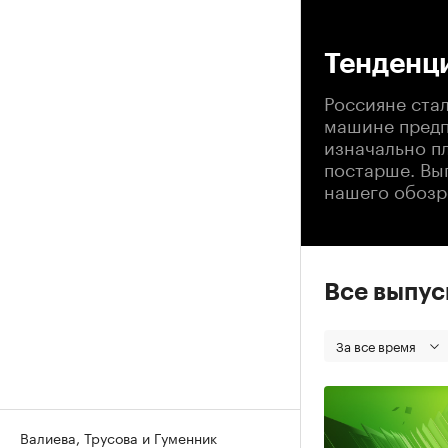
00
Тенденц
Россияне ста
машине предп
изначально п
постарше. Вы
нашего обозр
Все выпу
За все время
Валиева, Трусова и Гуменник