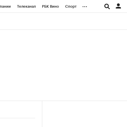
...
пании
Телеканал
РБК Вино
Спорт
ые проекты
Город
Стиль
Крипто
Спецпроекты СПб
логии и медиа
Финансы