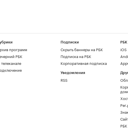
убрики
Подписки
РБК
рхив программ
Скрыть баннеры на РБК
iOS
ечерний РБК
Подписка на РБК
And
 телеканале
Корпоративная подписка
AppG
одключение
Уведомления
Дру
RSS
Обл
Кор
дом
Хос
Рег
Зна
Сайт
РБК