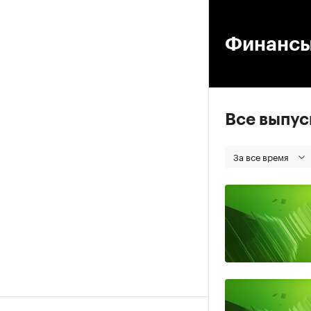
00
Финанс
Все выпу
За все время