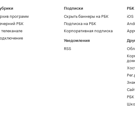
убрики
Подписки
РБК
рхив программ
Скрыть баннеры на РБК
iOS
ечерний РБК
Подписка на РБК
And
 телеканале
Корпоративная подписка
AppG
одключение
Уведомления
Дру
RSS
Обл
Кор
дом
Хос
Рег
Зна
Сайт
РБК
Шко