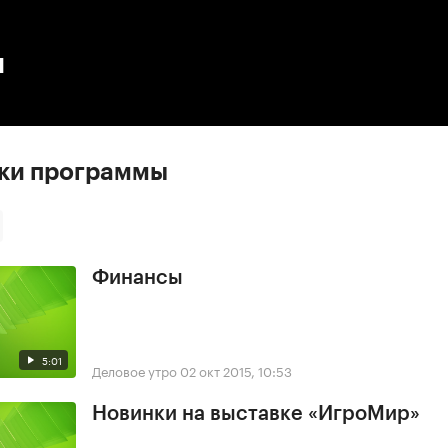
:00
/
00:00
ы
ски программы
Финансы
5:01
Деловое утро
02 окт 2015, 10:53
Новинки на выставке «ИгроМир»