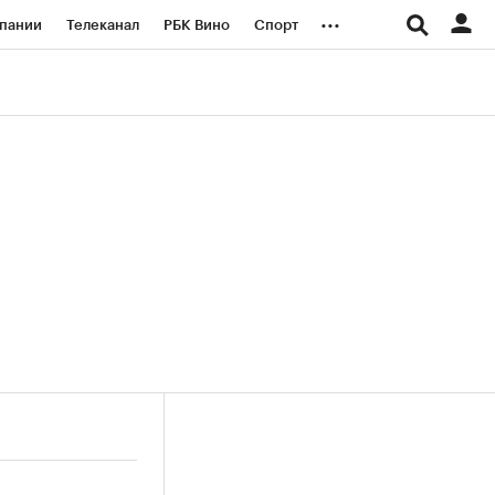
...
пании
Телеканал
РБК Вино
Спорт
ые проекты
Город
Стиль
Крипто
Спецпроекты СПб
логии и медиа
Финансы