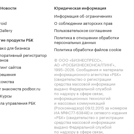
 Новости
Юридическая информация
Информация об ограничениях
roid
О соблюдении авторских прав
allery
Пользовательское соглашение
Политика в отношении обработки
гие продукты РБК
персональных данных
ако для бизнеса
Политика обработки файлов cookie
поративный регистратор
енов
© ООО «БИЗНЕСПРЕСС»,
АО «РОСБИЗНЕСКОНСАЛТИНГ»,
тинг сайтов
1995–2026
. Сообщения и материалы
.решения
информационного агентства «РБК»
(свидетельство о регистрации
комства
средства массовой информации
 знакомств podbor.ru
выдано Федеральной службой
по надзору в сфере связи,
 Курсы
информационных технологий
ла управления РБК
и массовых коммуникаций
(Роскомнадзор) 09.12.2015 за номером
ИА №ФС77-63848) и сетевого издания
«РБК» (свидетельство о регистрации
средства массовой информации
выдано Федеральной службой
по надзору в сфере связи,