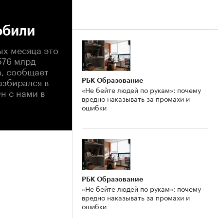
обили
ых месяца это
576 млрд
а, сообщает
азбирался в
РБК Образование
«Не бейте людей по рукам»: почему
н с нами в
вредно наказывать за промахи и
ошибки
РБК Образование
«Не бейте людей по рукам»: почему
вредно наказывать за промахи и
ошибки