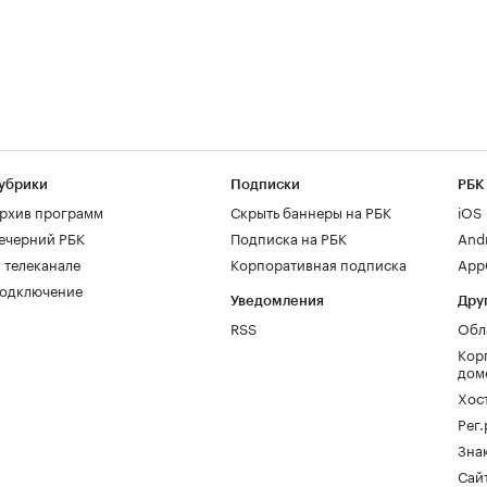
убрики
Подписки
РБК
рхив программ
Скрыть баннеры на РБК
iOS
ечерний РБК
Подписка на РБК
And
 телеканале
Корпоративная подписка
AppG
одключение
Уведомления
Дру
RSS
Обл
Кор
дом
Хос
Рег
Зна
Сайт