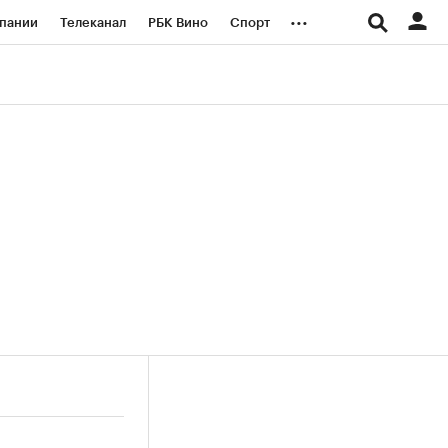
...
пании
Телеканал
РБК Вино
Спорт
ые проекты
Город
Стиль
Крипто
Спецпроекты СПб
логии и медиа
Финансы