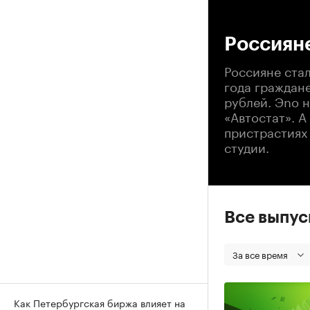
00
Россияне
Россияне ста
года граждан
рублей. Эnо н
«Автостат». А
пристрастиях
студии.
Все выпу
За все время
Как Петербургская биржа влияет на