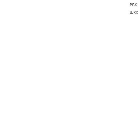
РБК
Шко