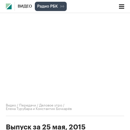
ВИДЕО
Видео
/
Передачи
/
Деловое утро
/
Елена Турубара и Константин Бочкарёв
Выпуск за 25 мая, 2015