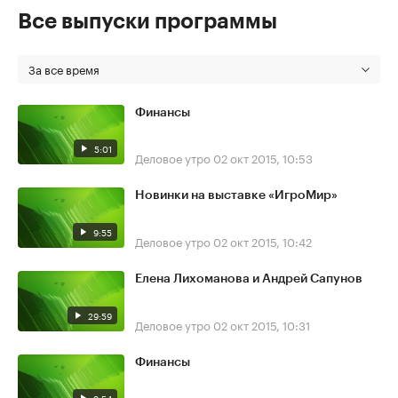
Все выпуски программы
За все время
Финансы
5:01
Деловое утро
02 окт 2015, 10:53
Новинки на выставке «ИгроМир»
9:55
Деловое утро
02 окт 2015, 10:42
Елена Лихоманова и Андрей Сапунов
29:59
Деловое утро
02 окт 2015, 10:31
Финансы