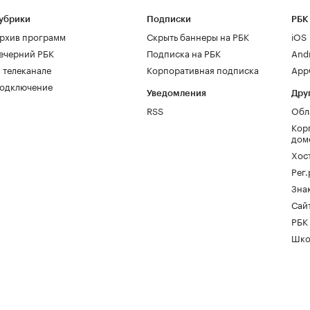
убрики
Подписки
РБК
рхив программ
Скрыть баннеры на РБК
iOS
ечерний РБК
Подписка на РБК
And
 телеканале
Корпоративная подписка
AppG
одключение
Уведомления
Дру
RSS
Обл
Кор
дом
Хос
Рег
Зна
Сайт
РБК
Шко