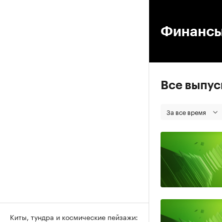
00
Финанс
Все выпу
За все время
Киты, тундра и космические пейзажи: