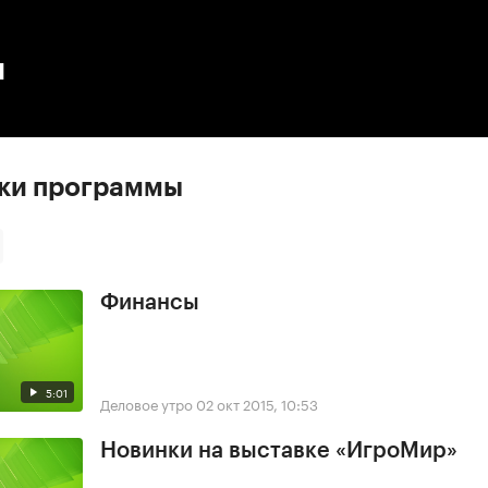
:00
/
00:00
ы
ски программы
Финансы
5:01
Деловое утро
02 окт 2015, 10:53
Новинки на выставке «ИгроМир»