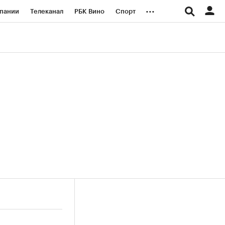
...
пании
Телеканал
РБК Вино
Спорт
ые проекты
Город
Стиль
Крипто
Спецпроекты СПб
логии и медиа
Финансы