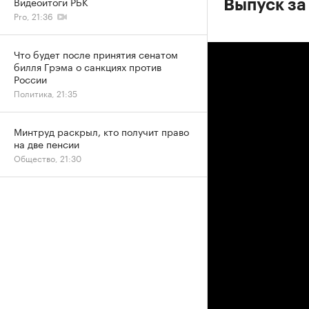
Видеоитоги РБК
Выпуск за
Pro, 21:36
Что будет после принятия сенатом
билля Грэма о санкциях против
России
Политика, 21:35
Минтруд раскрыл, кто получит право
на две пенсии
Общество, 21:30