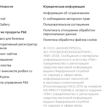
 Новости
Юридическая информация
Информация об ограничениях
roid
О соблюдении авторских прав
allery
Пользовательское соглашение
Политика в отношении обработки
гие продукты РБК
персональных данных
ако для бизнеса
Политика обработки файлов cookie
поративный регистратор
енов
© ООО «БИЗНЕСПРЕСС»,
АО «РОСБИЗНЕСКОНСАЛТИНГ»,
тинг сайтов
1995–2026
. Сообщения и материалы
.решения
информационного агентства «РБК»
(свидетельство о регистрации
комства
средства массовой информации
 знакомств podbor.ru
выдано Федеральной службой
по надзору в сфере связи,
 Курсы
информационных технологий
ла управления РБК
и массовых коммуникаций
(Роскомнадзор) 09.12.2015 за номером
ИА №ФС77-63848) и сетевого издания
«РБК» (свидетельство о регистрации
средства массовой информации
выдано Федеральной службой
по надзору в сфере связи,