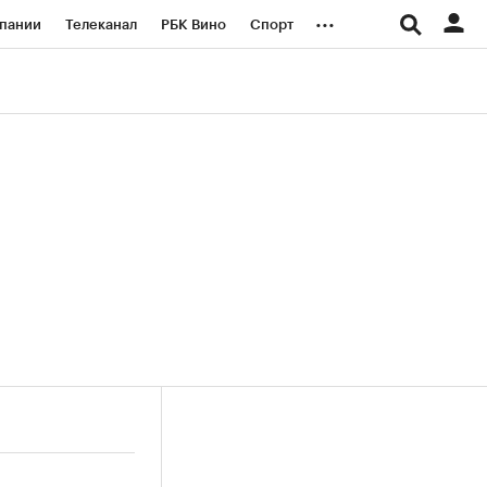
...
пании
Телеканал
РБК Вино
Спорт
ые проекты
Город
Стиль
Крипто
Спецпроекты СПб
логии и медиа
Финансы