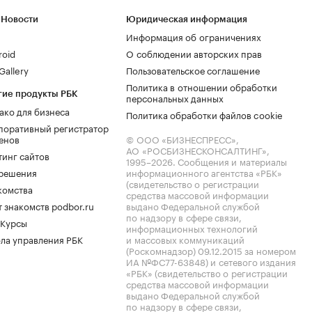
 Новости
Юридическая информация
Информация об ограничениях
roid
О соблюдении авторских прав
allery
Пользовательское соглашение
Политика в отношении обработки
гие продукты РБК
персональных данных
ако для бизнеса
Политика обработки файлов cookie
поративный регистратор
енов
© ООО «БИЗНЕСПРЕСС»,
АО «РОСБИЗНЕСКОНСАЛТИНГ»,
тинг сайтов
1995–2026
. Сообщения и материалы
.решения
информационного агентства «РБК»
(свидетельство о регистрации
комства
средства массовой информации
 знакомств podbor.ru
выдано Федеральной службой
по надзору в сфере связи,
 Курсы
информационных технологий
ла управления РБК
и массовых коммуникаций
(Роскомнадзор) 09.12.2015 за номером
ИА №ФС77-63848) и сетевого издания
«РБК» (свидетельство о регистрации
средства массовой информации
выдано Федеральной службой
по надзору в сфере связи,