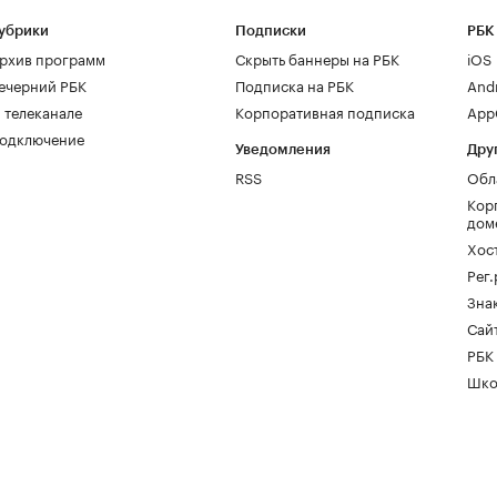
убрики
Подписки
РБК
рхив программ
Скрыть баннеры на РБК
iOS
ечерний РБК
Подписка на РБК
And
 телеканале
Корпоративная подписка
AppG
одключение
Уведомления
Дру
RSS
Обл
Кор
дом
Хос
Рег
Зна
Сайт
РБК
Шко