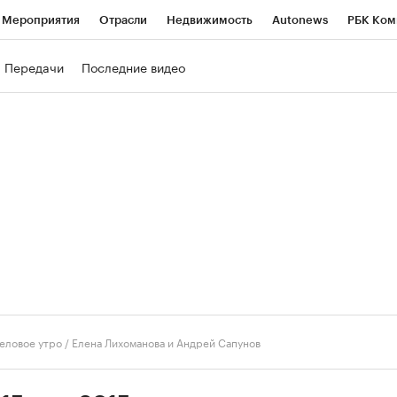
Мероприятия
Отрасли
Недвижимость
Autonews
РБК Ком
ние
РБК Курсы
РБК Life
Тренды
Визионеры
Национальн
Передачи
Последние видео
б
Исследования
Кредитные рейтинги
Франшизы
Газета
роверка контрагентов
Политика
Экономика
Бизнес
Техно
еловое утро
/
Елена Лихоманова и Андрей Сапунов