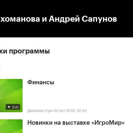
:00
/
00:00
ихоманова и Андрей Сапунов
ски программы
Финансы
5:01
Деловое утро
02 окт 2015, 10:53
Новинки на выставке «ИгроМир»