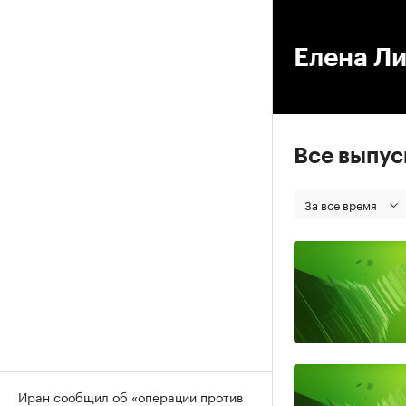
00
Елена Л
Все выпу
За все время
Иран сообщил об «операции против