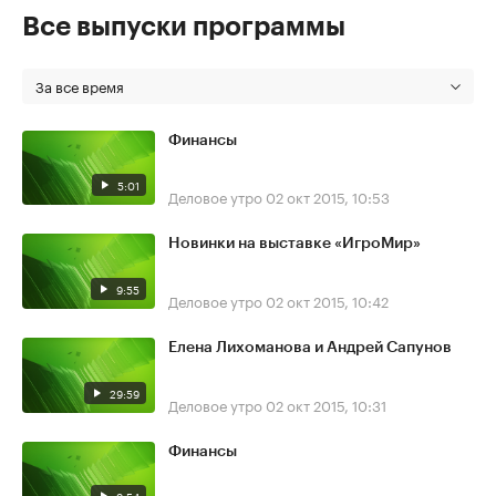
Все выпуски программы
За все время
Финансы
5:01
Деловое утро
02 окт 2015, 10:53
Новинки на выставке «ИгроМир»
9:55
Деловое утро
02 окт 2015, 10:42
Елена Лихоманова и Андрей Сапунов
29:59
Деловое утро
02 окт 2015, 10:31
Финансы