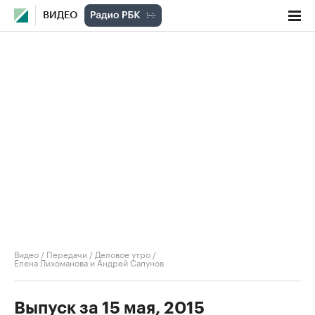
ВИДЕО
Видео
/
Передачи
/
Деловое утро
/
Елена Лихоманова и Андрей Сапунов
Выпуск за 15 мая, 2015