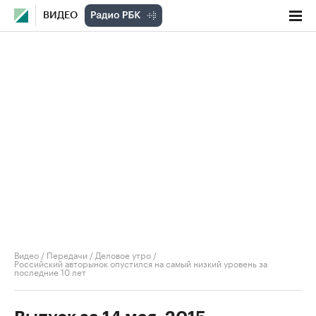
ВИДЕО
Видео
/
Передачи
/
Деловое утро
/
Российский авторынок опустился на самый низкий уровень за
последние 10 лет