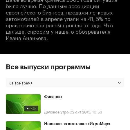
была лучше. По данным ассоциации
европейского бизнеса, продажи легковых
автомобилей в апреле упали на 41, 5% по
сравнению с апрелем прошлого года. Что
дальше, спросим у нашего обозревателя
Ивана Ананьева.
Все выпуски программы
За все время
Финансы
5:01
Деловое утро
02 окт 2015, 10:53
Новинки на выставке «ИгроМир»