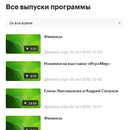
Все выпуски программы
За все время
Финансы
5:01
Деловое утро
02 окт 2015, 10:53
Новинки на выставке «ИгроМир»
9:55
Деловое утро
02 окт 2015, 10:42
Елена Лихоманова и Андрей Сапунов
29:59
Деловое утро
02 окт 2015, 10:31
Финансы