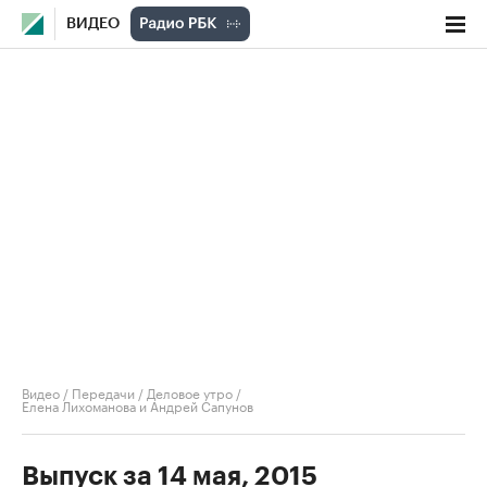
ВИДЕО
Видео
/
Передачи
/
Деловое утро
/
Елена Лихоманова и Андрей Сапунов
Выпуск за 14 мая, 2015