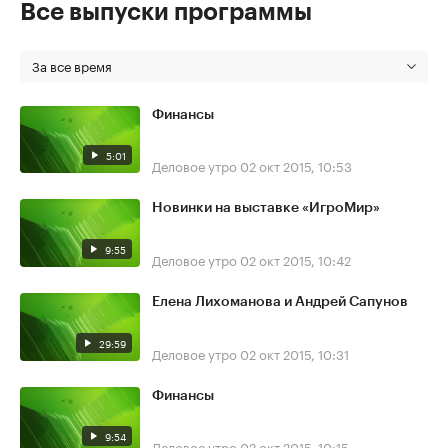
Все выпуски программы
За все время
Финансы
5:01
Деловое утро
02 окт 2015, 10:53
Новинки на выставке «ИгроМир»
9:55
Деловое утро
02 окт 2015, 10:42
Елена Лихоманова и Андрей Сапунов
29:59
Деловое утро
02 окт 2015, 10:31
Финансы
9:54
Деловое утро
02 окт 2015, 10:15