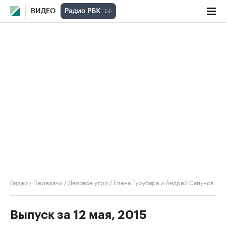
ВИДЕО
Видео
/
Передачи
/
Деловое утро
/
Елена Турубара и Андрей Сапунов
Выпуск за 12 мая, 2015