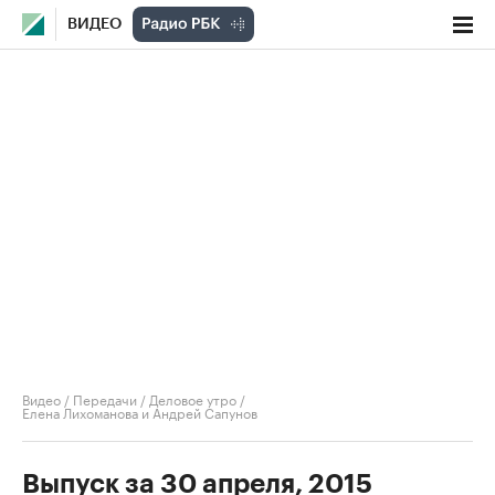
ВИДЕО
Видео
/
Передачи
/
Деловое утро
/
Елена Лихоманова и Андрей Сапунов
Выпуск за 30 апреля, 2015