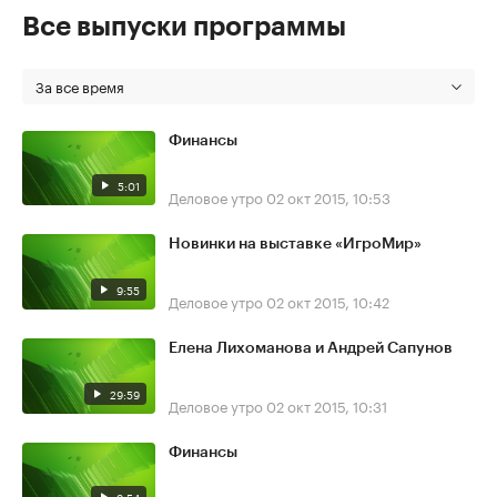
Все выпуски программы
За все время
Финансы
5:01
Деловое утро
02 окт 2015, 10:53
Новинки на выставке «ИгроМир»
9:55
Деловое утро
02 окт 2015, 10:42
Елена Лихоманова и Андрей Сапунов
29:59
Деловое утро
02 окт 2015, 10:31
Финансы