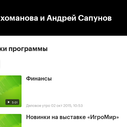
:00
/
00:00
ихоманова и Андрей Сапунов
ски программы
Финансы
5:01
Деловое утро
02 окт 2015, 10:53
Новинки на выставке «ИгроМир»