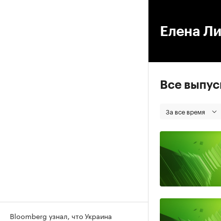
00
Елена Л
Все выпу
За все время
Bloomberg узнал, что Украина