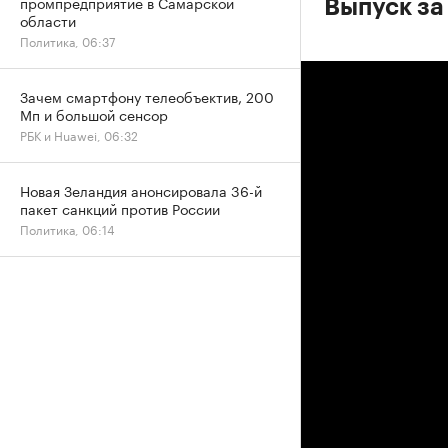
промпредприятие в Самарской
Выпуск за
области
Политика, 06:37
Зачем смартфону телеобъектив, 200
Мп и большой сенсор
РБК и Huawei, 06:32
Новая Зеландия анонсировала 36-й
пакет санкций против России
Политика, 06:14