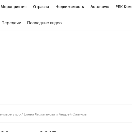
Мероприятия
Отрасли
Недвижимость
Autonews
РБК Ком
ние
РБК Курсы
РБК Life
Тренды
Визионеры
Национальн
Передачи
Последние видео
б
Исследования
Кредитные рейтинги
Франшизы
Газета
роверка контрагентов
Политика
Экономика
Бизнес
Техно
еловое утро
/
Елена Лихоманова и Андрей Сапунов