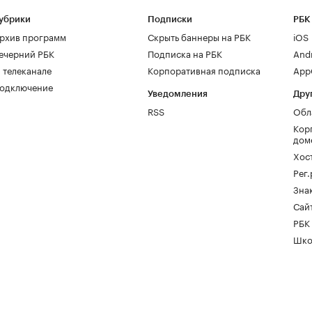
убрики
Подписки
РБК
рхив программ
Скрыть баннеры на РБК
iOS
ечерний РБК
Подписка на РБК
And
 телеканале
Корпоративная подписка
AppG
одключение
Уведомления
Дру
RSS
Обл
Кор
дом
Хос
Рег
Зна
Сайт
РБК
Шко