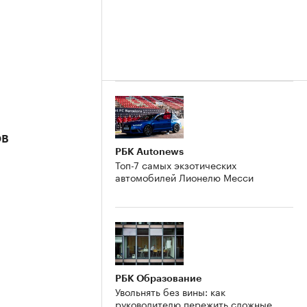
ов
РБК Autonews
Топ-7 самых экзотических
автомобилей Лионелю Месси
РБК Образование
Увольнять без вины: как
руководителю пережить сложные