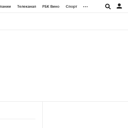
...
пании
Телеканал
РБК Вино
Спорт
ые проекты
Город
Стиль
Крипто
Спецпроекты СПб
логии и медиа
Финансы