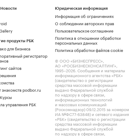
 Новости
Юридическая информация
Информация об ограничениях
roid
О соблюдении авторских прав
allery
Пользовательское соглашение
Политика в отношении обработки
гие продукты РБК
персональных данных
ако для бизнеса
Политика обработки файлов cookie
поративный регистратор
енов
© ООО «БИЗНЕСПРЕСС»,
АО «РОСБИЗНЕСКОНСАЛТИНГ»,
тинг сайтов
1995–2026
. Сообщения и материалы
.решения
информационного агентства «РБК»
(свидетельство о регистрации
комства
средства массовой информации
 знакомств podbor.ru
выдано Федеральной службой
по надзору в сфере связи,
 Курсы
информационных технологий
ла управления РБК
и массовых коммуникаций
(Роскомнадзор) 09.12.2015 за номером
ИА №ФС77-63848) и сетевого издания
«РБК» (свидетельство о регистрации
средства массовой информации
выдано Федеральной службой
по надзору в сфере связи,