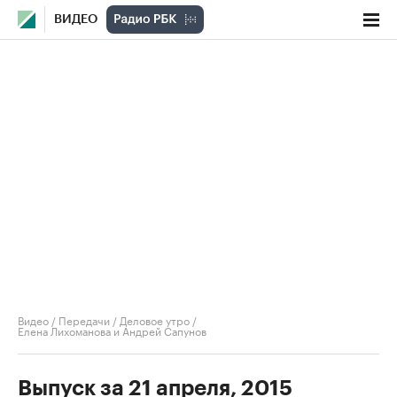
ВИДЕО
Видео
/
Передачи
/
Деловое утро
/
Елена Лихоманова и Андрей Сапунов
Выпуск за 21 апреля, 2015