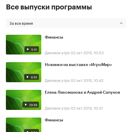
Все выпуски программы
За все время
Финансы
5:01
Деловое утро
02 окт 2015, 10:53
Новинки на выставке «ИгроМир»
9:55
Деловое утро
02 окт 2015, 10:42
Елена Лихоманова и Андрей Сапунов
29:59
Деловое утро
02 окт 2015, 10:31
Финансы