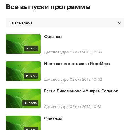
Все выпуски программы
За все время
Финансы
5:01
Деловое утро
02 окт 2015, 10:53
Новинки на выставке «ИгроМир»
9:55
Деловое утро
02 окт 2015, 10:42
Елена Лихоманова и Андрей Сапунов
29:59
Деловое утро
02 окт 2015, 10:31
Финансы