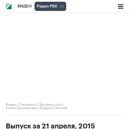
ВИДЕО
Видео
/
Передачи
/
Деловое утро
/
Елена Лихоманова и Андрей Сапунов
Выпуск за 21 апреля, 2015