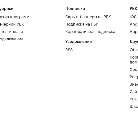
убрики
Подписки
РБК
рхив программ
Скрыть баннеры на РБК
iOS
ечерний РБК
Подписка на РБК
And
 телеканале
Корпоративная подписка
AppG
одключение
Уведомления
Дру
RSS
Обл
Кор
дом
Хос
Рег
Зна
Сайт
РБК
Шко