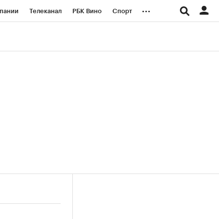
...
пании
Телеканал
РБК Вино
Спорт
ые проекты
Город
Стиль
Крипто
Спецпроекты СПб
логии и медиа
Финансы