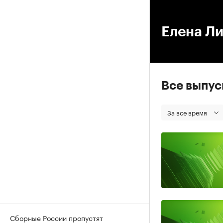
00
Елена Л
Все выпу
За все время
Сборные России пропустят