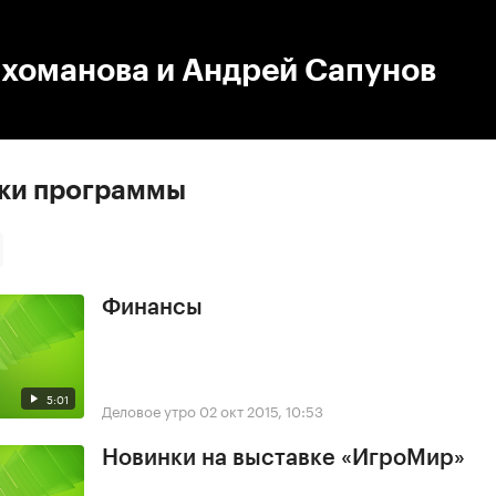
:00
/
00:00
ихоманова и Андрей Сапунов
ски программы
Финансы
5:01
Деловое утро
02 окт 2015, 10:53
Новинки на выставке «ИгроМир»