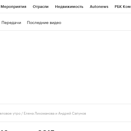
Мероприятия
Отрасли
Недвижимость
Autonews
РБК Ком
ние
РБК Курсы
РБК Life
Тренды
Визионеры
Национальн
Передачи
Последние видео
б
Исследования
Кредитные рейтинги
Франшизы
Газета
роверка контрагентов
Политика
Экономика
Бизнес
Техно
еловое утро
/
Елена Лихоманова и Андрей Сапунов