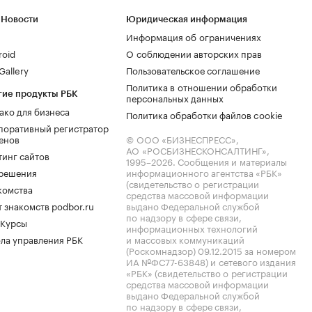
 Новости
Юридическая информация
Информация об ограничениях
roid
О соблюдении авторских прав
allery
Пользовательское соглашение
Политика в отношении обработки
гие продукты РБК
персональных данных
ако для бизнеса
Политика обработки файлов cookie
поративный регистратор
енов
© ООО «БИЗНЕСПРЕСС»,
АО «РОСБИЗНЕСКОНСАЛТИНГ»,
тинг сайтов
1995–2026
. Сообщения и материалы
.решения
информационного агентства «РБК»
(свидетельство о регистрации
комства
средства массовой информации
 знакомств podbor.ru
выдано Федеральной службой
по надзору в сфере связи,
 Курсы
информационных технологий
ла управления РБК
и массовых коммуникаций
(Роскомнадзор) 09.12.2015 за номером
ИА №ФС77-63848) и сетевого издания
«РБК» (свидетельство о регистрации
средства массовой информации
выдано Федеральной службой
по надзору в сфере связи,