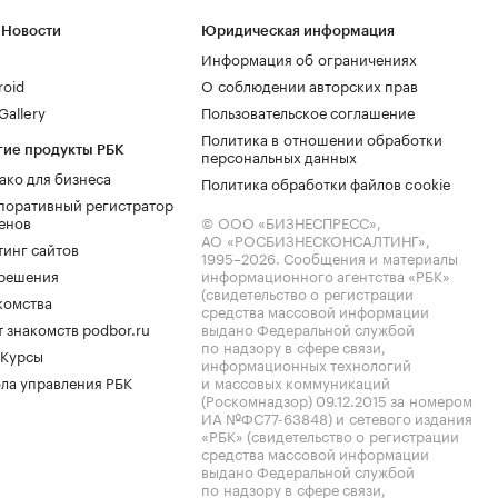
 Новости
Юридическая информация
Информация об ограничениях
roid
О соблюдении авторских прав
allery
Пользовательское соглашение
Политика в отношении обработки
гие продукты РБК
персональных данных
ако для бизнеса
Политика обработки файлов cookie
поративный регистратор
енов
© ООО «БИЗНЕСПРЕСС»,
АО «РОСБИЗНЕСКОНСАЛТИНГ»,
тинг сайтов
1995–2026
. Сообщения и материалы
.решения
информационного агентства «РБК»
(свидетельство о регистрации
комства
средства массовой информации
 знакомств podbor.ru
выдано Федеральной службой
по надзору в сфере связи,
 Курсы
информационных технологий
ла управления РБК
и массовых коммуникаций
(Роскомнадзор) 09.12.2015 за номером
ИА №ФС77-63848) и сетевого издания
«РБК» (свидетельство о регистрации
средства массовой информации
выдано Федеральной службой
по надзору в сфере связи,