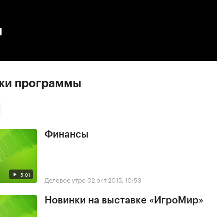
:00
/
00:00
ы
ски программы
Финансы
5:01
Деловое утро
02 окт 2015, 10:53
Новинки на выставке «ИгроМир»