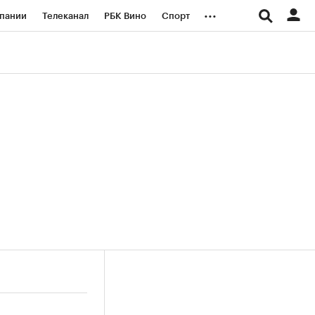
...
пании
Телеканал
РБК Вино
Спорт
ые проекты
Город
Стиль
Крипто
Спецпроекты СПб
логии и медиа
Финансы