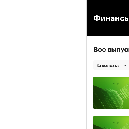
00
Финанс
Все выпу
За все время