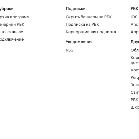
убрики
Подписки
РБК
рхив программ
Скрыть баннеры на РБК
iOS
ечерний РБК
Подписка на РБК
And
 телеканале
Корпоративная подписка
AppG
одключение
Уведомления
Дру
RSS
Обл
Кор
дом
Хос
Рег
Зна
Сайт
РБК
Шко