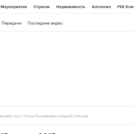
Мероприятия
Отрасли
Недвижимость
Autonews
РБК Ком
ние
РБК Курсы
РБК Life
Тренды
Визионеры
Национальн
Передачи
Последние видео
б
Исследования
Кредитные рейтинги
Франшизы
Газета
роверка контрагентов
Политика
Экономика
Бизнес
Техно
еловое утро
/
Елена Лихоманова и Андрей Сапунов