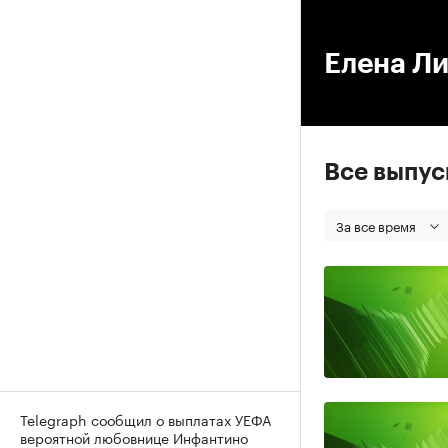
00
Елена Л
Все выпу
За все время
Telegraph сообщил о выплатах УЕФА
вероятной любовнице Инфантино