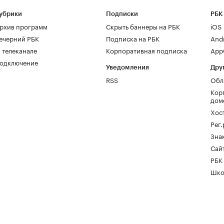
убрики
Подписки
РБК
рхив программ
Скрыть баннеры на РБК
iOS
ечерний РБК
Подписка на РБК
And
 телеканале
Корпоративная подписка
AppG
одключение
Уведомления
Дру
RSS
Обл
Кор
дом
Хос
Рег
Зна
Сайт
РБК
Шко