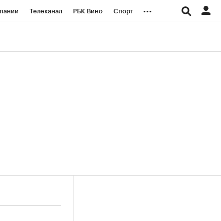
...
пании
Телеканал
РБК Вино
Спорт
ые проекты
Город
Стиль
Крипто
Спецпроекты СПб
логии и медиа
Финансы