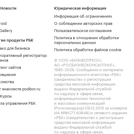
 Новости
Юридическая информация
Информация об ограничениях
roid
О соблюдении авторских прав
allery
Пользовательское соглашение
Политика в отношении обработки
гие продукты РБК
персональных данных
ако для бизнеса
Политика обработки файлов cookie
поративный регистратор
енов
© ООО «БИЗНЕСПРЕСС»,
АО «РОСБИЗНЕСКОНСАЛТИНГ»,
тинг сайтов
1995–2026
. Сообщения и материалы
.решения
информационного агентства «РБК»
(свидетельство о регистрации
комства
средства массовой информации
 знакомств podbor.ru
выдано Федеральной службой
по надзору в сфере связи,
 Курсы
информационных технологий
ла управления РБК
и массовых коммуникаций
(Роскомнадзор) 09.12.2015 за номером
ИА №ФС77-63848) и сетевого издания
«РБК» (свидетельство о регистрации
средства массовой информации
выдано Федеральной службой
по надзору в сфере связи,