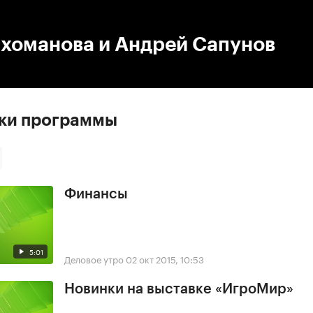
:00
/
00:00
ихоманова и Андрей Сапунов
ски программы
Финансы
5:01
Деловое утро
02 окт 2015, 10:53
Новинки на выставке «ИгроМир»