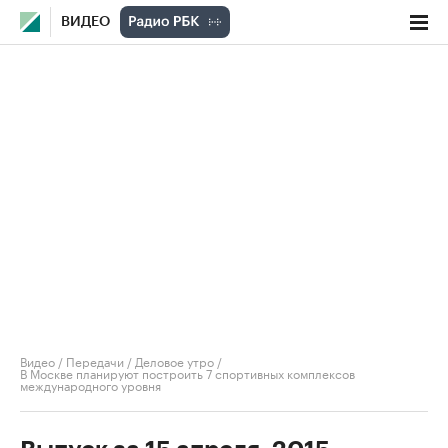
ВИДЕО
Видео
/
Передачи
/
Деловое утро
/
В Москве планируют построить 7 спортивных комплексов
международного уровня