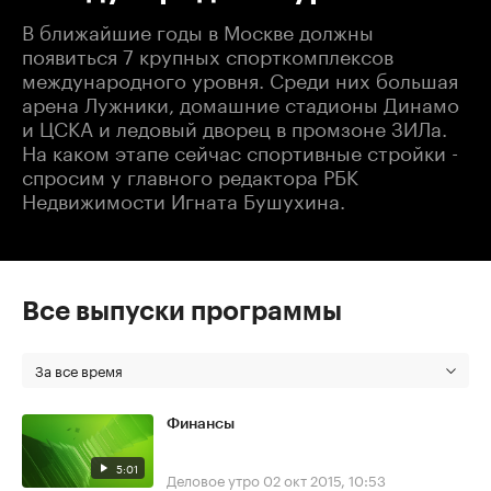
В ближайшие годы в Москве должны
появиться 7 крупных спорткомплексов
международного уровня. Среди них большая
арена Лужники, домашние стадионы Динамо
и ЦСКА и ледовый дворец в промзоне ЗИЛа.
На каком этапе сейчас спортивные стройки -
спросим у главного редактора РБК
Недвижимости Игната Бушухина.
Все выпуски программы
За все время
Финансы
5:01
Деловое утро
02 окт 2015, 10:53