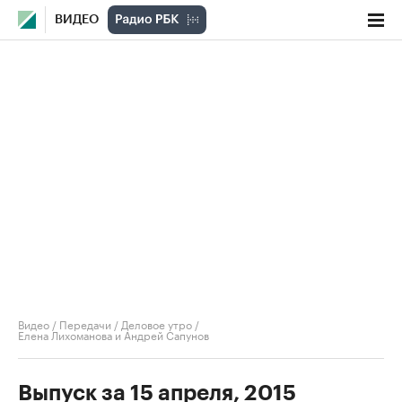
ВИДЕО
Видео
/
Передачи
/
Деловое утро
/
Елена Лихоманова и Андрей Сапунов
Выпуск за 15 апреля, 2015