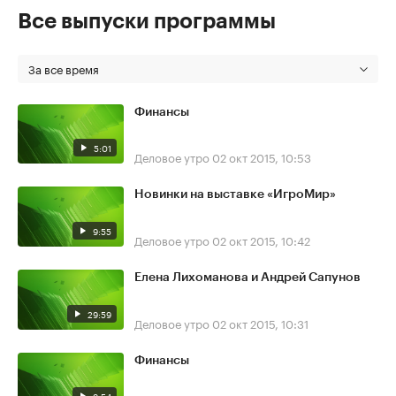
Все выпуски программы
За все время
Финансы
5:01
Деловое утро
02 окт 2015, 10:53
Новинки на выставке «ИгроМир»
9:55
Деловое утро
02 окт 2015, 10:42
Елена Лихоманова и Андрей Сапунов
29:59
Деловое утро
02 окт 2015, 10:31
Финансы