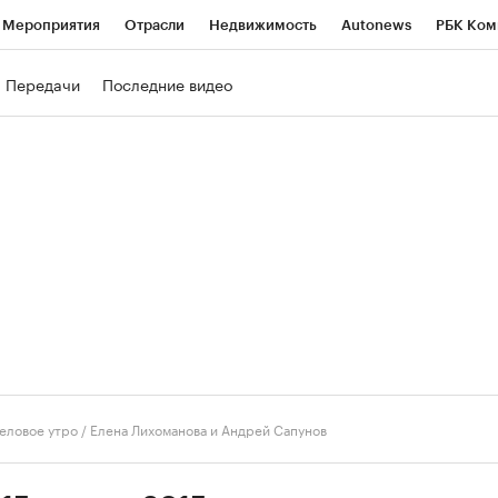
Мероприятия
Отрасли
Недвижимость
Autonews
РБК Ком
ние
РБК Курсы
РБК Life
Тренды
Визионеры
Национальн
Передачи
Последние видео
б
Исследования
Кредитные рейтинги
Франшизы
Газета
роверка контрагентов
Политика
Экономика
Бизнес
Техно
еловое утро
/
Елена Лихоманова и Андрей Сапунов