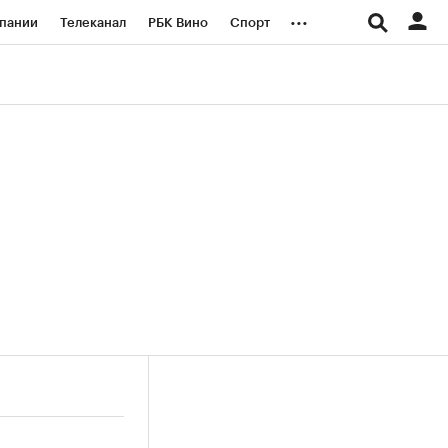
...
пании
Телеканал
РБК Вино
Спорт
ые проекты
Город
Стиль
Крипто
Спецпроекты СПб
логии и медиа
Финансы