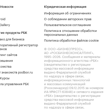
 Новости
Юридическая информация
Информация об ограничениях
roid
О соблюдении авторских прав
allery
Пользовательское соглашение
Политика в отношении обработки
гие продукты РБК
персональных данных
ако для бизнеса
Политика обработки файлов cookie
поративный регистратор
енов
© ООО «БИЗНЕСПРЕСС»,
АО «РОСБИЗНЕСКОНСАЛТИНГ»,
тинг сайтов
1995–2026
. Сообщения и материалы
.решения
информационного агентства «РБК»
(свидетельство о регистрации
комства
средства массовой информации
 знакомств podbor.ru
выдано Федеральной службой
по надзору в сфере связи,
 Курсы
информационных технологий
ла управления РБК
и массовых коммуникаций
(Роскомнадзор) 09.12.2015 за номером
ИА №ФС77-63848) и сетевого издания
«РБК» (свидетельство о регистрации
средства массовой информации
выдано Федеральной службой
по надзору в сфере связи,