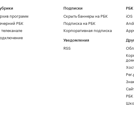
убрики
Подписки
РБК
рхив программ
Скрыть баннеры на РБК
iOS
ечерний РБК
Подписка на РБК
And
 телеканале
Корпоративная подписка
AppG
одключение
Уведомления
Дру
RSS
Обл
Кор
дом
Хос
Рег
Зна
Сайт
РБК
Шко