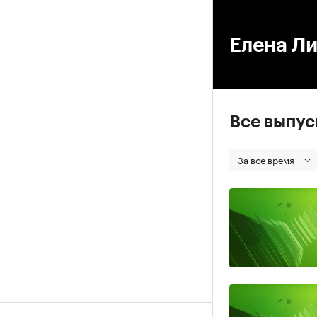
00
Елена Л
Все выпу
За все время