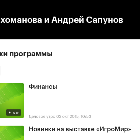
:00
/
00:00
ихоманова и Андрей Сапунов
ски программы
Финансы
5:01
Деловое утро
02 окт 2015, 10:53
Новинки на выставке «ИгроМир»