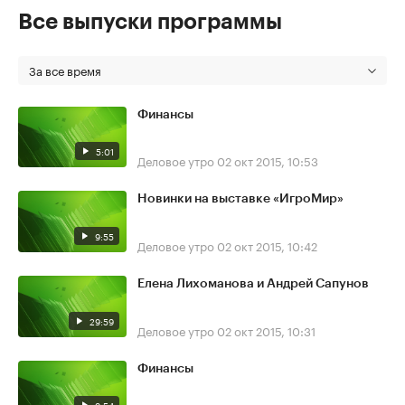
Все выпуски программы
За все время
Финансы
5:01
Деловое утро
02 окт 2015, 10:53
Новинки на выставке «ИгроМир»
9:55
Деловое утро
02 окт 2015, 10:42
Елена Лихоманова и Андрей Сапунов
29:59
Деловое утро
02 окт 2015, 10:31
Финансы