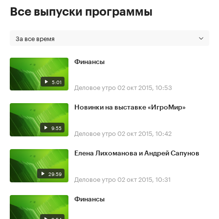
Все выпуски программы
За все время
Финансы
5:01
Деловое утро
02 окт 2015, 10:53
Новинки на выставке «ИгроМир»
9:55
Деловое утро
02 окт 2015, 10:42
Елена Лихоманова и Андрей Сапунов
29:59
Деловое утро
02 окт 2015, 10:31
Финансы