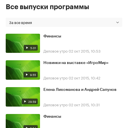
Все выпуски программы
За все время
Финансы
5:01
Деловое утро
02 окт 2015, 10:53
Новинки на выставке «ИгроМир»
9:55
Деловое утро
02 окт 2015, 10:42
Елена Лихоманова и Андрей Сапунов
29:59
Деловое утро
02 окт 2015, 10:31
Финансы