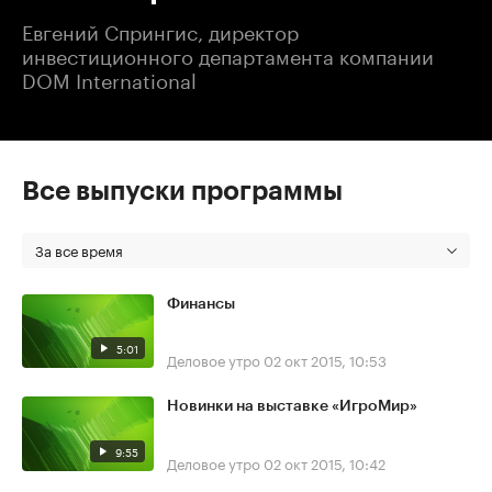
Евгений Спрингис, директор
инвестиционного департамента компании
DOM International
Все выпуски программы
За все время
Финансы
5:01
Деловое утро
02 окт 2015, 10:53
Новинки на выставке «ИгроМир»
9:55
Деловое утро
02 окт 2015, 10:42