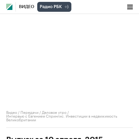
ВИДЕО
Видео
/
Передачи
/
Деловое утро
/
Интервью с Евгением Спрингис. Инвестиции в недвижимость
Великобритании