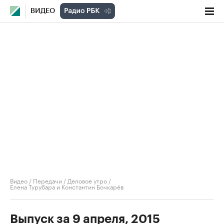
ВИДЕО
Видео
/
Передачи
/
Деловое утро
/
Елена Турубара и Константин Бочкарёв
Выпуск за 9 апреля, 2015