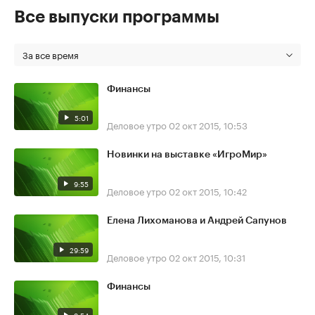
Все выпуски программы
За все время
Финансы
5:01
Деловое утро
02 окт 2015, 10:53
Новинки на выставке «ИгроМир»
9:55
Деловое утро
02 окт 2015, 10:42
Елена Лихоманова и Андрей Сапунов
29:59
Деловое утро
02 окт 2015, 10:31
Финансы