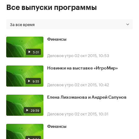
Все выпуски программы
За все время
Финансы
5:01
Деловое утро
02 окт 2015, 10:53
Новинки на выставке «ИгроМир»
9:55
Деловое утро
02 окт 2015, 10:42
Елена Лихоманова и Андрей Сапунов
29:59
Деловое утро
02 окт 2015, 10:31
Финансы