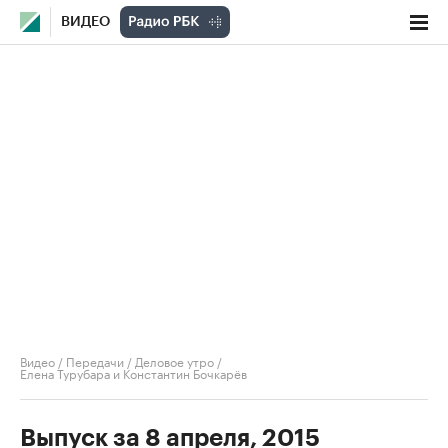
ВИДЕО
Видео
/
Передачи
/
Деловое утро
/
Елена Турубара и Константин Бочкарёв
Выпуск за 8 апреля, 2015