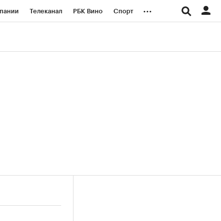
...
пании
Телеканал
РБК Вино
Спорт
ые проекты
Город
Стиль
Крипто
Спецпроекты СПб
логии и медиа
Финансы