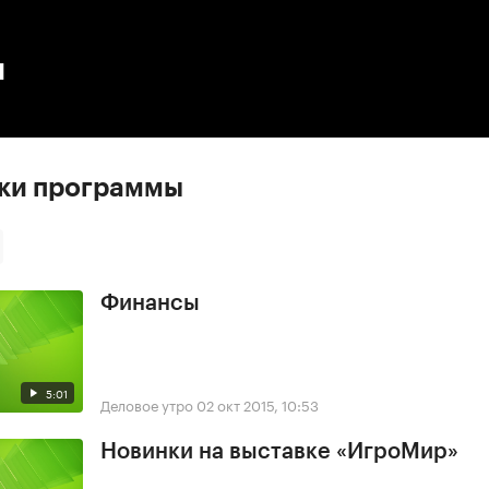
:00
/
00:00
ы
ски программы
Финансы
5:01
Деловое утро
02 окт 2015, 10:53
Новинки на выставке «ИгроМир»