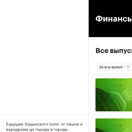
00
Финанс
Все выпу
За все время
Будущее Ходынского поля: от пашни и
аэродрома до города в городе