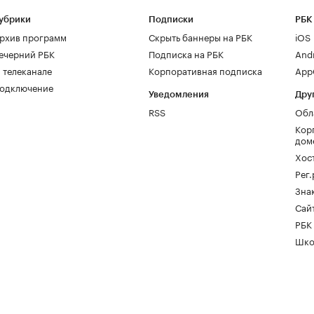
убрики
Подписки
РБК
рхив программ
Скрыть баннеры на РБК
iOS
ечерний РБК
Подписка на РБК
And
 телеканале
Корпоративная подписка
AppG
одключение
Уведомления
Дру
RSS
Обл
Кор
дом
Хос
Рег
Зна
Сайт
РБК
Шко