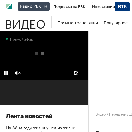
Подписка на РБК
Инвестиции
ВИДЕО
Школа управления РБК
РБК Образова
Прямые трансляции
Популярное
РБК Бизнес-среда
Дискуссионный клу
Прямой эфир
Конференции СПб
Спецпроекты
П
Рынок наличной валюты
Видео
/
Передачи
/
Д
Лента новостей
На 88-м году жизни ушел из жизни