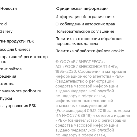
 Новости
Юридическая информация
Информация об ограничениях
roid
О соблюдении авторских прав
allery
Пользовательское соглашение
Политика в отношении обработки
гие продукты РБК
персональных данных
ако для бизнеса
Политика обработки файлов cookie
поративный регистратор
енов
© ООО «БИЗНЕСПРЕСС»,
АО «РОСБИЗНЕСКОНСАЛТИНГ»,
тинг сайтов
1995–2026
. Сообщения и материалы
.решения
информационного агентства «РБК»
(свидетельство о регистрации
комства
средства массовой информации
 знакомств podbor.ru
выдано Федеральной службой
по надзору в сфере связи,
 Курсы
информационных технологий
ла управления РБК
и массовых коммуникаций
(Роскомнадзор) 09.12.2015 за номером
ИА №ФС77-63848) и сетевого издания
«РБК» (свидетельство о регистрации
средства массовой информации
выдано Федеральной службой
по надзору в сфере связи,