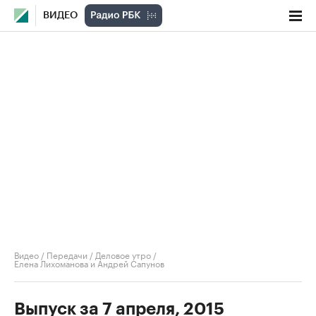
ВИДЕО
Видео
/
Передачи
/
Деловое утро
/
Елена Лихоманова и Андрей Сапунов
Выпуск за 7 апреля, 2015