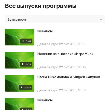
Все выпуски программы
За все время
Финансы
5:01
Деловое утро
02 окт 2015, 10:53
Новинки на выставке «ИгроМир»
9:55
Деловое утро
02 окт 2015, 10:42
Елена Лихоманова и Андрей Сапунов
29:59
Деловое утро
02 окт 2015, 10:31
Финансы