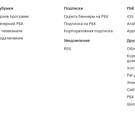
убрики
Подписки
РБК
рхив программ
Скрыть баннеры на РБК
iOS
ечерний РБК
Подписка на РБК
And
 телеканале
Корпоративная подписка
AppG
одключение
Уведомления
Дру
RSS
Обл
Кор
дом
Хос
Рег
Зна
Сайт
РБК
Шко