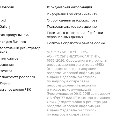
 Новости
Юридическая информация
Информация об ограничениях
roid
О соблюдении авторских прав
allery
Пользовательское соглашение
Политика в отношении обработки
гие продукты РБК
персональных данных
ако для бизнеса
Политика обработки файлов cookie
поративный регистратор
енов
© ООО «БИЗНЕСПРЕСС»,
АО «РОСБИЗНЕСКОНСАЛТИНГ»,
тинг сайтов
1995–2026
. Сообщения и материалы
.решения
информационного агентства «РБК»
(свидетельство о регистрации
комства
средства массовой информации
 знакомств podbor.ru
выдано Федеральной службой
по надзору в сфере связи,
 Курсы
информационных технологий
ла управления РБК
и массовых коммуникаций
(Роскомнадзор) 09.12.2015 за номером
ИА №ФС77-63848) и сетевого издания
«РБК» (свидетельство о регистрации
средства массовой информации
выдано Федеральной службой
по надзору в сфере связи,