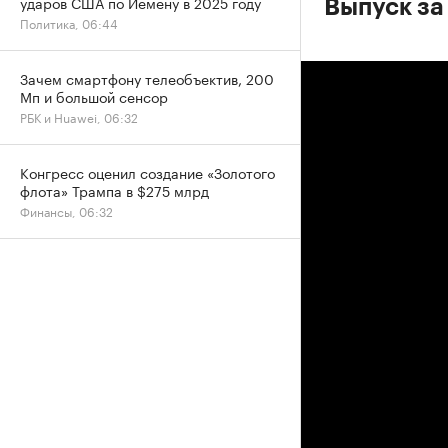
ударов США по Йемену в 2025 году
Выпуск за
Политика, 06:44
Зачем смартфону телеобъектив, 200
Мп и большой сенсор
РБК и Huawei, 06:32
Конгресс оценил создание «Золотого
флота» Трампа в $275 млрд
Финансы, 06:32