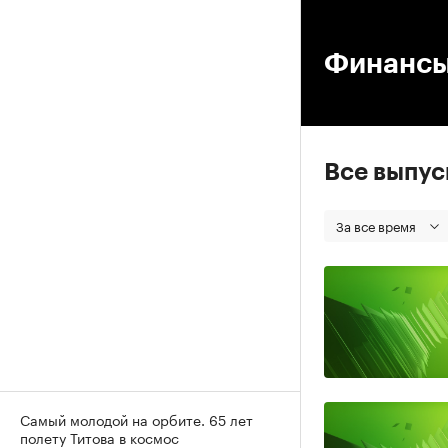
00
Финанс
Все выпу
За все время
Самый молодой на орбите. 65 лет
полету Титова в космос