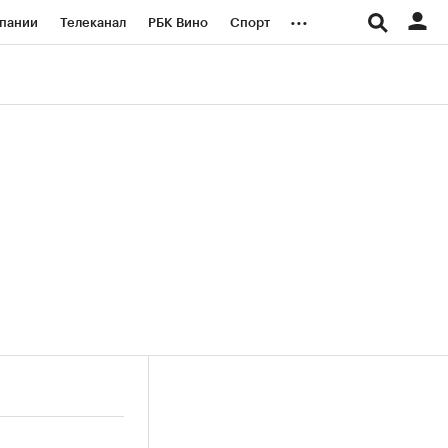
...
пании
Телеканал
РБК Вино
Спорт
ые проекты
Город
Стиль
Крипто
Спецпроекты СПб
логии и медиа
Финансы