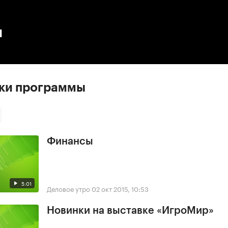
:00
/
00:00
ы
ски программы
Финансы
5:01
Деловое утро
02 окт 2015, 10:53
Новинки на выставке «ИгроМир»