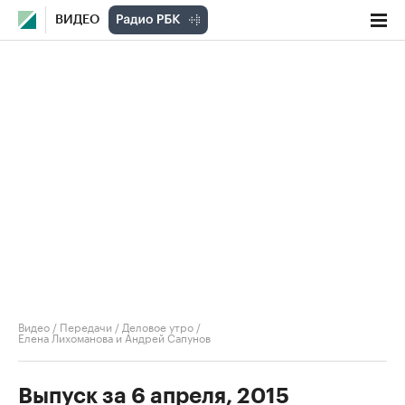
ВИДЕО
Видео
/
Передачи
/
Деловое утро
/
Елена Лихоманова и Андрей Сапунов
Выпуск за 6 апреля, 2015