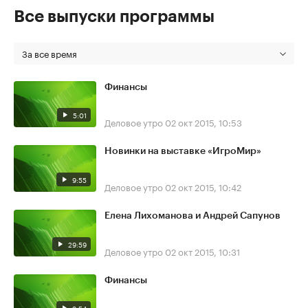
Все выпуски программы
За все время
Финансы
5:01
Деловое утро
02 окт 2015, 10:53
Новинки на выставке «ИгроМир»
9:55
Деловое утро
02 окт 2015, 10:42
Елена Лихоманова и Андрей Сапунов
29:59
Деловое утро
02 окт 2015, 10:31
Финансы