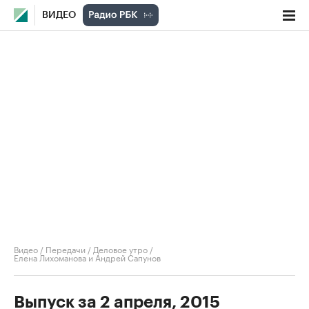
ВИДЕО
Видео
/
Передачи
/
Деловое утро
/
Елена Лихоманова и Андрей Сапунов
Выпуск за 2 апреля, 2015