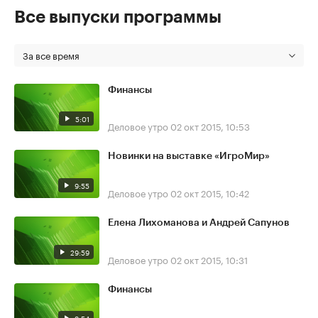
Все выпуски программы
За все время
Финансы
5:01
Деловое утро
02 окт 2015, 10:53
Новинки на выставке «ИгроМир»
9:55
Деловое утро
02 окт 2015, 10:42
Елена Лихоманова и Андрей Сапунов
29:59
Деловое утро
02 окт 2015, 10:31
Финансы