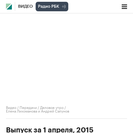
ВИДЕО
Видео
/
Передачи
/
Деловое утро
/
Елена Лихоманова и Андрей Сапунов
Выпуск за 1 апреля, 2015