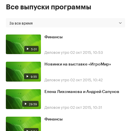
Все выпуски программы
За все время
Финансы
5:01
Деловое утро
02 окт 2015, 10:53
Новинки на выставке «ИгроМир»
9:55
Деловое утро
02 окт 2015, 10:42
Елена Лихоманова и Андрей Сапунов
29:59
Деловое утро
02 окт 2015, 10:31
Финансы