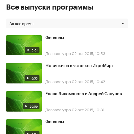
Все выпуски программы
За все время
Финансы
5:01
Деловое утро
02 окт 2015, 10:53
Новинки на выставке «ИгроМир»
9:55
Деловое утро
02 окт 2015, 10:42
Елена Лихоманова и Андрей Сапунов
29:59
Деловое утро
02 окт 2015, 10:31
Финансы