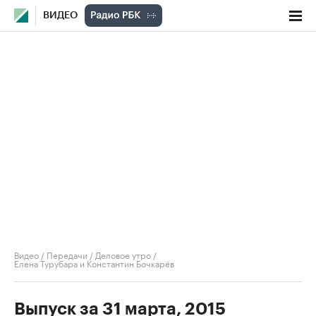
ВИДЕО
Видео
/
Передачи
/
Деловое утро
/
Елена Турубара и Константин Бочкарёв
Выпуск за 31 марта, 2015