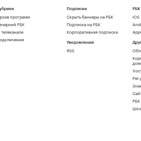
убрики
Подписки
РБК
рхив программ
Скрыть баннеры на РБК
iOS
ечерний РБК
Подписка на РБК
And
 телеканале
Корпоративная подписка
AppG
одключение
Уведомления
Дру
RSS
Обл
Кор
дом
Хос
Рег
Зна
Сайт
РБК
Шко