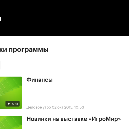
:00
/
00:00
ы
ски программы
Финансы
5:01
Деловое утро
02 окт 2015, 10:53
Новинки на выставке «ИгроМир»