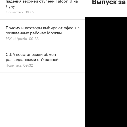
падения верхней ступени Falcon 9 на
Выпуск за
Луну
Общество, 09:39
Почему инвесторы выбирают офисы в
оживленных районах Москвы
РБК и Upside, 09:33
США восстановили обмен
разведданными с Украиной
Политика, 09:32