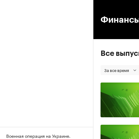
00
Финанс
Все выпу
За все время
Военная операция на Украине.