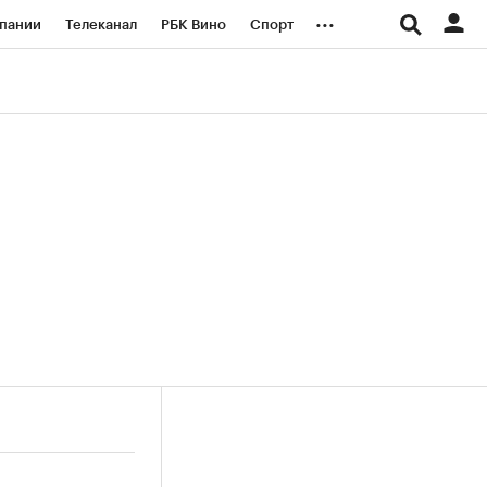
...
пании
Телеканал
РБК Вино
Спорт
ые проекты
Город
Стиль
Крипто
Спецпроекты СПб
логии и медиа
Финансы