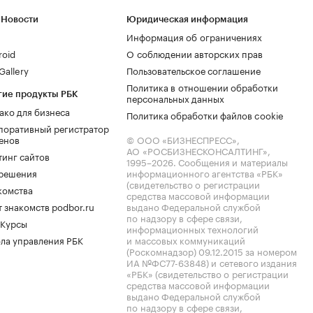
 Новости
Юридическая информация
Информация об ограничениях
roid
О соблюдении авторских прав
allery
Пользовательское соглашение
Политика в отношении обработки
гие продукты РБК
персональных данных
ако для бизнеса
Политика обработки файлов cookie
поративный регистратор
енов
© ООО «БИЗНЕСПРЕСС»,
АО «РОСБИЗНЕСКОНСАЛТИНГ»,
тинг сайтов
1995–2026
. Сообщения и материалы
.решения
информационного агентства «РБК»
(свидетельство о регистрации
комства
средства массовой информации
 знакомств podbor.ru
выдано Федеральной службой
по надзору в сфере связи,
 Курсы
информационных технологий
ла управления РБК
и массовых коммуникаций
(Роскомнадзор) 09.12.2015 за номером
ИА №ФС77-63848) и сетевого издания
«РБК» (свидетельство о регистрации
средства массовой информации
выдано Федеральной службой
по надзору в сфере связи,