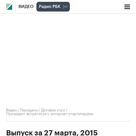
ВИДЕО
Видео
/
Передачи
/
Деловое утро
/
Президент встретится с интернет-стартаперами
Выпуск за 27 марта, 2015