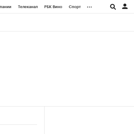
...
пании
Телеканал
РБК Вино
Спорт
ые проекты
Город
Стиль
Крипто
Спецпроекты СПб
логии и медиа
Финансы