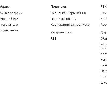
убрики
Подписки
РБК
рхив программ
Скрыть баннеры на РБК
iOS
ечерний РБК
Подписка на РБК
And
 телеканале
Корпоративная подписка
AppG
одключение
Уведомления
Дру
RSS
Обл
Кор
дом
Хос
Рег
Зна
Сайт
РБК
Шко