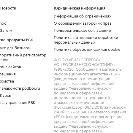
 Новости
Юридическая информация
Информация об ограничениях
roid
О соблюдении авторских прав
allery
Пользовательское соглашение
Политика в отношении обработки
гие продукты РБК
персональных данных
ако для бизнеса
Политика обработки файлов cookie
поративный регистратор
енов
© ООО «БИЗНЕСПРЕСС»,
АО «РОСБИЗНЕСКОНСАЛТИНГ»,
тинг сайтов
1995–2026
. Сообщения и материалы
.решения
информационного агентства «РБК»
(свидетельство о регистрации
комства
средства массовой информации
 знакомств podbor.ru
выдано Федеральной службой
по надзору в сфере связи,
 Курсы
информационных технологий
ла управления РБК
и массовых коммуникаций
(Роскомнадзор) 09.12.2015 за номером
ИА №ФС77-63848) и сетевого издания
«РБК» (свидетельство о регистрации
средства массовой информации
выдано Федеральной службой
по надзору в сфере связи,