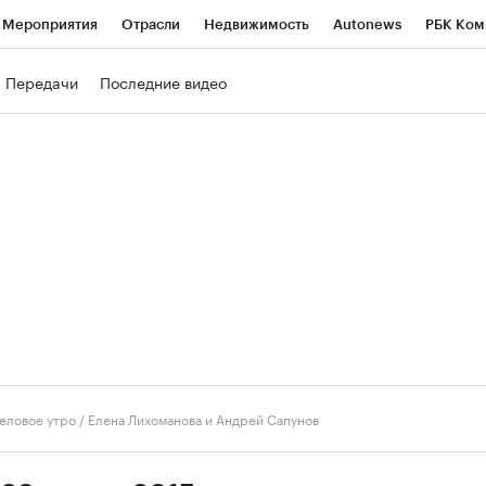
Мероприятия
Отрасли
Недвижимость
Autonews
РБК Ком
ние
РБК Курсы
РБК Life
Тренды
Визионеры
Национальн
Передачи
Последние видео
б
Исследования
Кредитные рейтинги
Франшизы
Газета
роверка контрагентов
Политика
Экономика
Бизнес
Техно
еловое утро
/
Елена Лихоманова и Андрей Сапунов