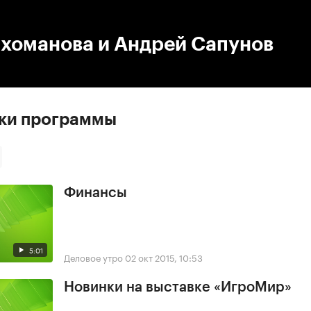
:00
/
00:00
ихоманова и Андрей Сапунов
ски программы
Финансы
5:01
Деловое утро
02 окт 2015, 10:53
Новинки на выставке «ИгроМир»