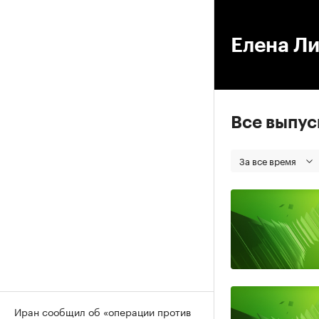
00
Елена Л
Все выпу
За все время
Иран сообщил об «операции против