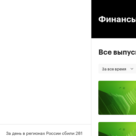
00
Финанс
Все выпу
За все время
За день в регионах России сбили 281