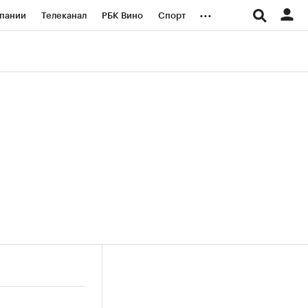
...
пании
Телеканал
РБК Вино
Спорт
ые проекты
Город
Стиль
Крипто
Спецпроекты СПб
логии и медиа
Финансы