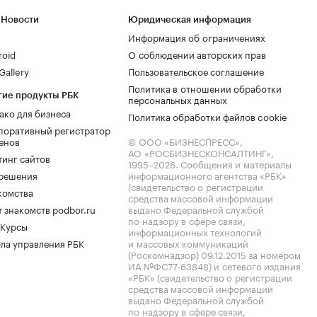
 Новости
Юридическая информация
Информация об ограничениях
roid
О соблюдении авторских прав
allery
Пользовательское соглашение
Политика в отношении обработки
гие продукты РБК
персональных данных
ако для бизнеса
Политика обработки файлов cookie
поративный регистратор
енов
© ООО «БИЗНЕСПРЕСС»,
АО «РОСБИЗНЕСКОНСАЛТИНГ»,
тинг сайтов
1995–2026
. Сообщения и материалы
.решения
информационного агентства «РБК»
(свидетельство о регистрации
комства
средства массовой информации
 знакомств podbor.ru
выдано Федеральной службой
по надзору в сфере связи,
 Курсы
информационных технологий
ла управления РБК
и массовых коммуникаций
(Роскомнадзор) 09.12.2015 за номером
ИА №ФС77-63848) и сетевого издания
«РБК» (свидетельство о регистрации
средства массовой информации
выдано Федеральной службой
по надзору в сфере связи,