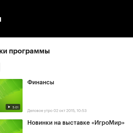
:00
/
00:00
ы
ски программы
Финансы
5:01
Деловое утро
02 окт 2015, 10:53
Новинки на выставке «ИгроМир»