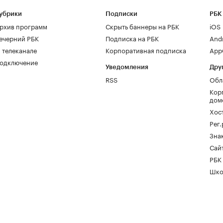
убрики
Подписки
РБК
рхив программ
Скрыть баннеры на РБК
iOS
ечерний РБК
Подписка на РБК
And
 телеканале
Корпоративная подписка
AppG
одключение
Уведомления
Дру
RSS
Обл
Кор
дом
Хос
Рег
Зна
Сайт
РБК
Шко